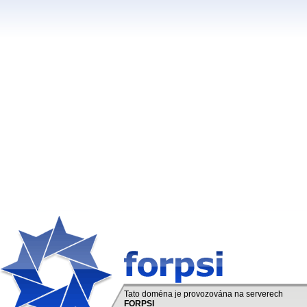
Tato doména je provozována na serverech
FORPSI